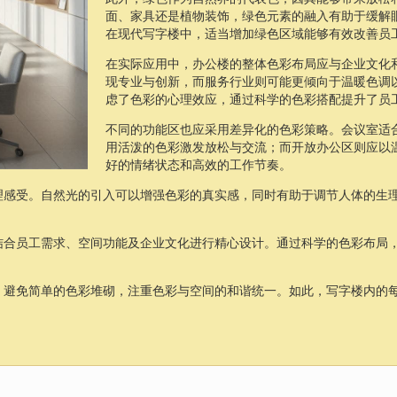
面、家具还是植物装饰，绿色元素的融入有助于缓解
在现代写字楼中，适当增加绿色区域能够有效改善员
在实际应用中，办公楼的整体色彩布局应与企业文化
现专业与创新，而服务行业则可能更倾向于温暖色调
虑了色彩的心理效应，通过科学的色彩搭配提升了员
不同的功能区也应采用差异化的色彩策略。会议室适
用活泼的色彩激发放松与交流；而开放办公区则应以
好的情绪状态和高效的工作节奏。
理感受。自然光的引入可以增强色彩的真实感，同时有助于调节人体的生
结合员工需求、空间功能及企业文化进行精心设计。通过科学的色彩布局
，避免简单的色彩堆砌，注重色彩与空间的和谐统一。如此，写字楼内的