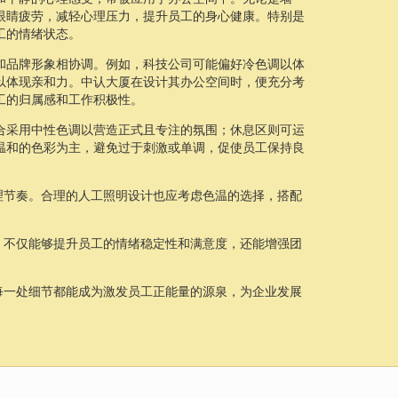
眼睛疲劳，减轻心理压力，提升员工的身心健康。特别是
工的情绪状态。
和品牌形象相协调。例如，科技公司可能偏好冷色调以体
以体现亲和力。中认大厦在设计其办公空间时，便充分考
工的归属感和工作积极性。
合采用中性色调以营造正式且专注的氛围；休息区则可运
温和的色彩为主，避免过于刺激或单调，促使员工保持良
理节奏。合理的人工照明设计也应考虑色温的选择，搭配
，不仅能够提升员工的情绪稳定性和满意度，还能增强团
每一处细节都能成为激发员工正能量的源泉，为企业发展