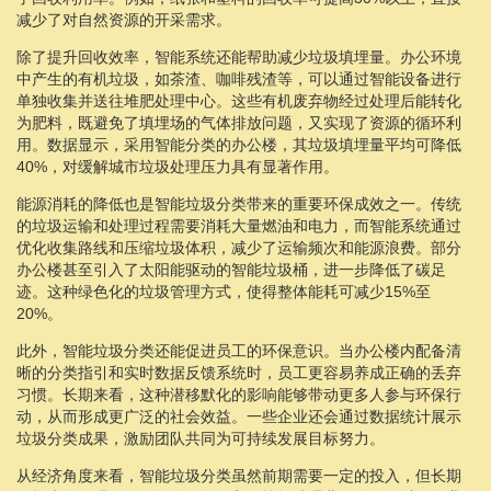
减少了对自然资源的开采需求。
除了提升回收效率，智能系统还能帮助减少垃圾填埋量。办公环境
中产生的有机垃圾，如茶渣、咖啡残渣等，可以通过智能设备进行
单独收集并送往堆肥处理中心。这些有机废弃物经过处理后能转化
为肥料，既避免了填埋场的气体排放问题，又实现了资源的循环利
用。数据显示，采用智能分类的办公楼，其垃圾填埋量平均可降低
40%，对缓解城市垃圾处理压力具有显著作用。
能源消耗的降低也是智能垃圾分类带来的重要环保成效之一。传统
的垃圾运输和处理过程需要消耗大量燃油和电力，而智能系统通过
优化收集路线和压缩垃圾体积，减少了运输频次和能源浪费。部分
办公楼甚至引入了太阳能驱动的智能垃圾桶，进一步降低了碳足
迹。这种绿色化的垃圾管理方式，使得整体能耗可减少15%至
20%。
此外，智能垃圾分类还能促进员工的环保意识。当办公楼内配备清
晰的分类指引和实时数据反馈系统时，员工更容易养成正确的丢弃
习惯。长期来看，这种潜移默化的影响能够带动更多人参与环保行
动，从而形成更广泛的社会效益。一些企业还会通过数据统计展示
垃圾分类成果，激励团队共同为可持续发展目标努力。
从经济角度来看，智能垃圾分类虽然前期需要一定的投入，但长期